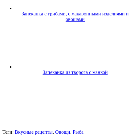
Запеканка с грибами, с макаронными изделиями и
овощами
Запеканка из творога с манкой
Теги:
Вкусные рецепты
,
Овощи
,
Рыба