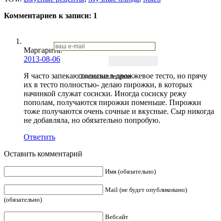
Комментариев к записи:
1
Маргарита
:
2013-08-06
Я часто запекаю сосиски в дрожжевое тесто, но прячу
Подписаться письмом
их в тесто полностью- делаю пирожки, в которых
начинкой служат сосиски. Иногда сосиску режу
пополам, получаются пирожки поменьше. Пирожки
тоже получаются очень сочные и вкусные. Сыр никогда
не добавляла, но обязательно попробую.
Ответить
Оставить комментарий
Имя (обязательно)
Mail (не будет опубликовано)
(обязательно)
Вебсайт