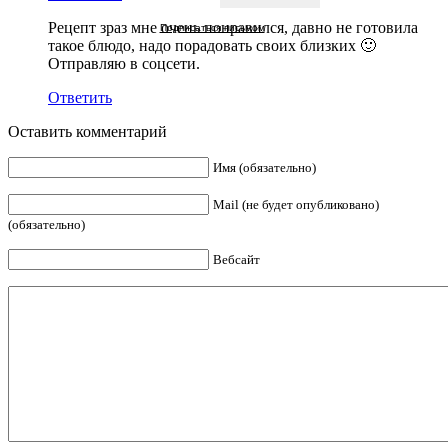
Рецепт зраз мне очень понравился, давно не готовила
Подписаться письмом
такое блюдо, надо порадовать своих близких 🙂
Отправляю в соцсети.
Ответить
Оставить комментарий
Имя (обязательно)
Mail (не будет опубликовано)
(обязательно)
Вебсайт