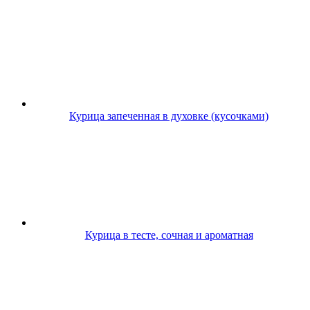
Курица запеченная в духовке (кусочками)
Курица в тесте, сочная и ароматная