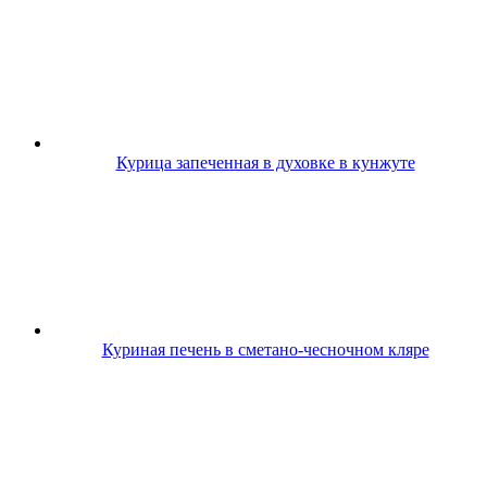
Курица запеченная в духовке в кунжуте
Куриная печень в сметано-чесночном кляре