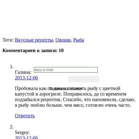
Теги:
Вкусные рецепты
,
Овощи
,
Рыба
Комментариев к записи:
10
Галина
:
2013-12-06
Пробовала как-то давно готовить рыбу с цветной
Подписаться письмом
капустой в аэрогриле. Понравилось, да со временем
подзабылся рецептик. Спасибо, что напомнили, сделаю,
я рыбу люблю больше, чем мясо, готовлю очень часто.
Ответить
Sergey
:
2013-12-06