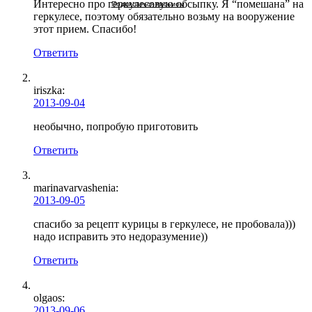
Интересно про геркулесовую обсыпку. Я “помешана” на
Подписаться письмом
геркулесе, поэтому обязательно возьму на вооружение
этот прием. Спасибо!
Ответить
iriszka
:
2013-09-04
необычно, попробую приготовить
Ответить
marinavarvashenia
:
2013-09-05
спасибо за рецепт курицы в геркулесе, не пробовала)))
надо исправить это недоразумение))
Ответить
olgaos
:
2013-09-06