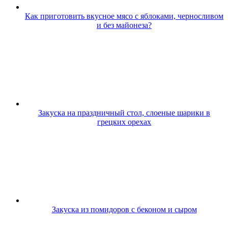
Как приготовить вкусное мясо с яблоками, черносливом
и без майонеза?
Закуска на праздничный стол, слоеные шарики в
грецких орехах
Закуска из помидоров с беконом и сыром