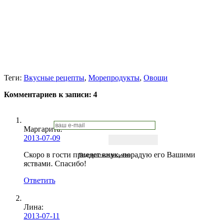
Теги:
Вкусные рецепты
,
Морепродукты
,
Овощи
Комментариев к записи:
4
Маргарита
:
2013-07-09
Скоро в гости приедет внук, порадую его Вашими
Подписаться письмом
яствами. Спасибо!
Ответить
Лина:
2013-07-11