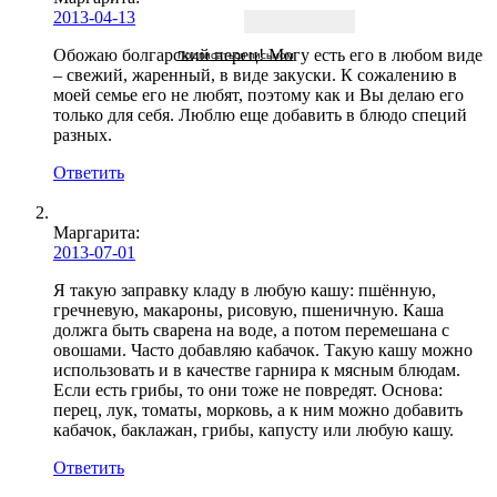
2013-04-13
Обожаю болгарский перец! Могу есть его в любом виде
Подписаться письмом
– свежий, жаренный, в виде закуски. К сожалению в
моей семье его не любят, поэтому как и Вы делаю его
только для себя. Люблю еще добавить в блюдо специй
разных.
Ответить
Маргарита
:
2013-07-01
Я такую заправку кладу в любую кашу: пшённую,
гречневую, макароны, рисовую, пшеничную. Каша
должга быть сварена на воде, а потом перемешана с
овошами. Часто добавляю кабачок. Такую кашу можно
использовать и в качестве гарнира к мясным блюдам.
Если есть грибы, то они тоже не повредят. Основа:
перец, лук, томаты, морковь, а к ним можно добавить
кабачок, баклажан, грибы, капусту или любую кашу.
Ответить