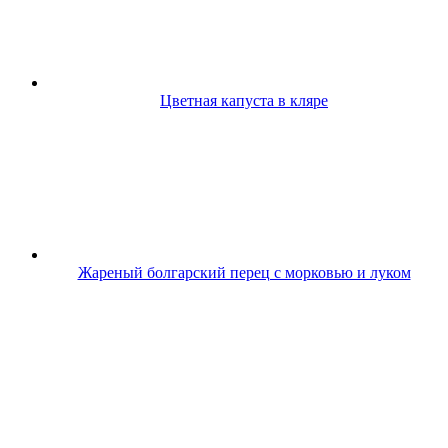
Цветная капуста в кляре
Жареный болгарский перец с морковью и луком