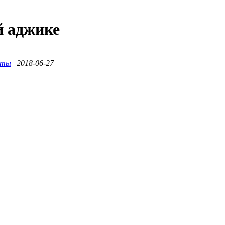
й аджике
пты
|
2018-06-27