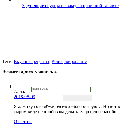
Хрустящие огурцы на зиму в горчичной заливке
Теги:
Вкусные рецепты
,
Консервирование
Комментариев к записи:
2
Алла
:
2018-08-09
Я аджику готовлю и очень люблю острую… Но вот в
Подписаться письмом
сыром виде не пробовала делать. За рецепт спасибо.
Ответить