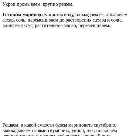
Укроп промываем, крупно режем.
Готовим маринад:
Кипятим воду, охлаждаем ее, добавляем
сахар, соль, перемешиваем до растворения сахара и соли,
вливаем уксус, растительное масло, перемешиваем.
Решаем, в какой емкости будем мариновать скумбрию,
выкладываем слоями скумбрию, укроп, лук, посыпаем
черным молотым перцем, добавляем лавровый лист.