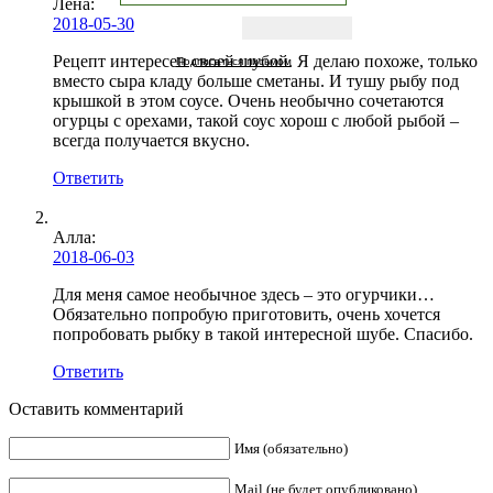
Лена
:
2018-05-30
Рецепт интересен своей шубой. Я делаю похоже, только
Подписаться письмом
вместо сыра кладу больше сметаны. И тушу рыбу под
крышкой в этом соусе. Очень необычно сочетаются
огурцы с орехами, такой соус хорош с любой рыбой –
всегда получается вкусно.
Ответить
Алла:
2018-06-03
Для меня самое необычное здесь – это огурчики…
Обязательно попробую приготовить, очень хочется
попробовать рыбку в такой интересной шубе. Спасибо.
Ответить
Оставить комментарий
Имя (обязательно)
Mail (не будет опубликовано)