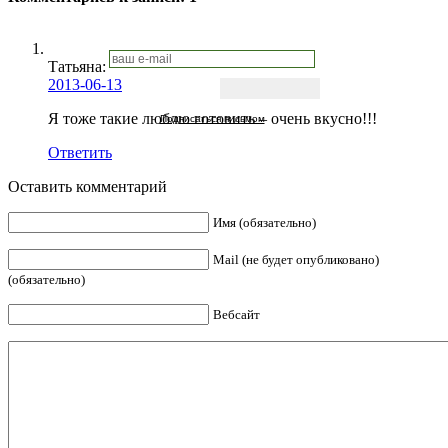
Татьяна:
2013-06-13
Я тоже такие люблю готовить – очень вкусно!!!
Подписаться письмом
Ответить
Оставить комментарий
Имя (обязательно)
Mail (не будет опубликовано)
(обязательно)
Вебсайт