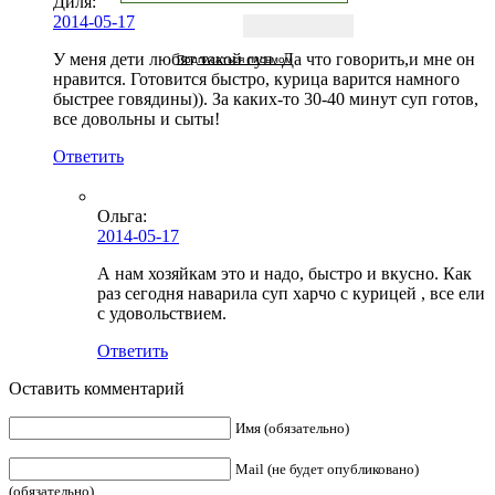
Диля:
2014-05-17
У меня дети любят такой суп. Да что говорить,и мне он
Подписаться письмом
нравится. Готовится быстро, курица варится намного
быстрее говядины)). За каких-то 30-40 минут суп готов,
все довольны и сыты!
Ответить
Ольга
:
2014-05-17
А нам хозяйкам это и надо, быстро и вкусно. Как
раз сегодня наварила суп харчо с курицей , все ели
с удовольствием.
Ответить
Оставить комментарий
Имя (обязательно)
Mail (не будет опубликовано)
(обязательно)