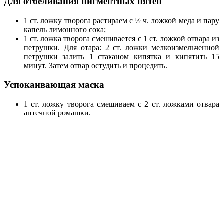
Для отбеливания пигментных пятен
1 ст. ложку творога растираем с ½ ч. ложкой меда и пару
капель лимонного сока;
1 ст. ложка творога смешивается с 1 ст. ложкой отвара из
петрушки. Для отара: 2 ст. ложки мелкоизмельченной
петрушки залить 1 стаканом кипятка и кипятить 15
минут. Затем отвар остудить и процедить.
Успокаивающая маска
1 ст. ложку творога смешиваем с 2 ст. ложками отвара
аптечной ромашки.