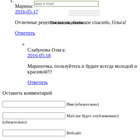
Марина:
2016-05-17
Отличные рецепты масок, большое спасибо, Ольга!
Подписаться письмом
Ответить
Слабунова Ольга
:
2016-05-18
Мариночка, пользуйтесь и будьте всегда молодой и
красивой!!!
Ответить
Оставить комментарий
Имя (обязательно)
Mail (не будет опубликовано)
(обязательно)
Вебсайт