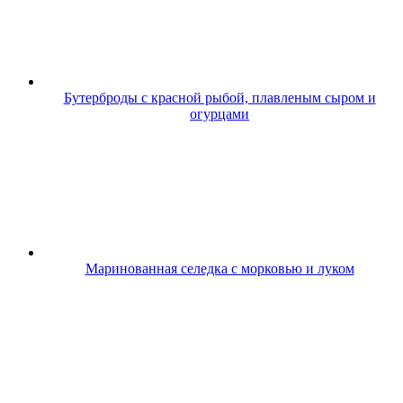
Бутерброды с красной рыбой, плавленым сыром и
огурцами
Маринованная селедка с морковью и луком