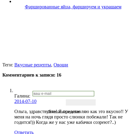
Фаршированные яйца, фаршируем и украшаем
Теги:
Вкусные рецепты
,
Овощи
Комментариев к записи:
16
Галина
:
2014-07-10
Ольга, здравствуйте! Я представляю как это вкусно!! У
Подписаться письмом
меня на ночь глядя просто слюнки побежали! Так не
годится!)) Когда же у нас уже кабачки созреют?..)
Ответить