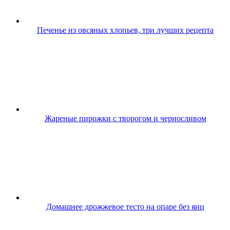
Печенье из овсяных хлопьев, три лучших рецепта
Жареные пирожки с творогом и черносливом
Домашнее дрожжевое тесто на опаре без яиц