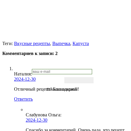
Теги:
Вкусные рецепты
,
Выпечка
,
Капуста
Комментариев к записи:
2
Наталия:
2024-12-30
Отличный рецепт! Благодарю!!!
Подписаться письмом
Ответить
Слабунова Ольга
:
2024-12-30
Спасибо за комментарий. Очень рада, что рецепт