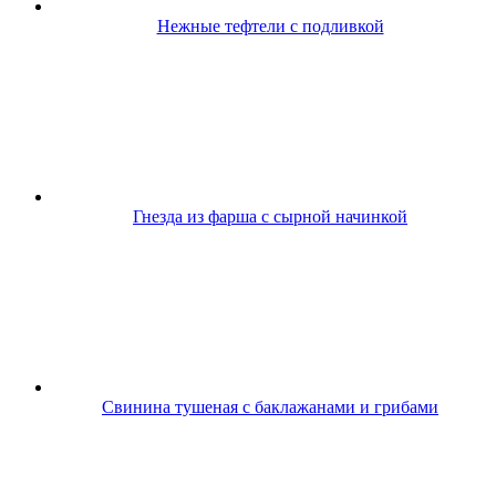
Нежные тефтели с подливкой
Гнезда из фарша с сырной начинкой
Свинина тушеная с баклажанами и грибами