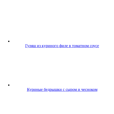
Гуляш из куриного филе в томатном соусе
Куриные бедрышки с сыром и чесноком