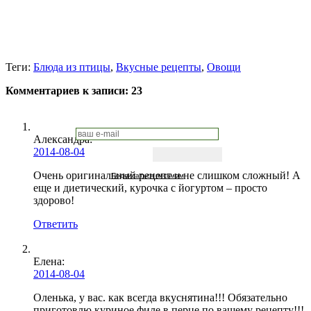
Теги:
Блюда из птицы
,
Вкусные рецепты
,
Овощи
Комментариев к записи:
23
Александра
:
2014-08-04
Очень оригинальный рецепт и не слишком сложный! А
Подписаться письмом
еще и диетический, курочка с йогуртом – просто
здорово!
Ответить
Елена:
2014-08-04
Оленька, у вас. как всегда вкуснятина!!! Обязательно
приготовлю куриное филе в перце по вашему рецепту!!!