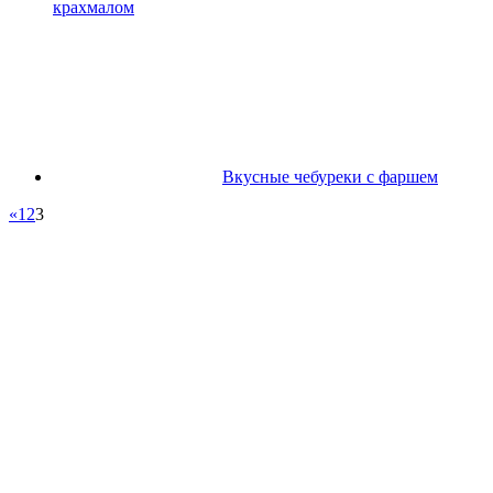
крахмалом
Вкусные чебуреки с фаршем
«
1
2
3