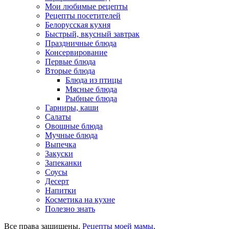
Мои любимые рецепты
Рецепты посетителей
Белорусская кухня
Быстрый, вкусный завтрак
Праздничные блюда
Консервирование
Первые блюда
Вторые блюда
Блюда из птицы
Мясные блюда
Рыбные блюда
Гарниры, каши
Салаты
Овощные блюда
Мучные блюда
Выпечка
Закуски
Запеканки
Соусы
Десерт
Напитки
Косметика на кухне
Полезно знать
Все права защищены.
Рецепты моей мамы
.