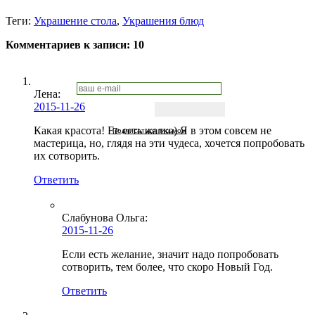
Теги:
Украшение стола
,
Украшения блюд
Комментариев к записи:
10
Лена
:
2015-11-26
Какая красота! Ее есть жалко) Я в этом совсем не
Подписаться письмом
мастерица, но, глядя на эти чудеса, хочется попробовать
их сотворить.
Ответить
Слабунова Ольга
:
2015-11-26
Если есть желание, значит надо попробовать
сотворить, тем более, что скоро Новый Год.
Ответить