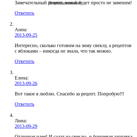
Замечательный рецепт, зимой будет просто не заменим!
Подписаться письмом
Ответить
Анна:
2013-09-25
Интересно, сколько готовим на зиму свеклу, а рецептов
с яблоками – никогда не знала, что так можно.
Ответить
Елена:
2013-09-26
Вот такое я люблю. Спасибо за рецепт. Попробую!!!
Ответить
Лина:
2013-09-29
Отличная идея! И салат из свеклы, и борщевая заправка.