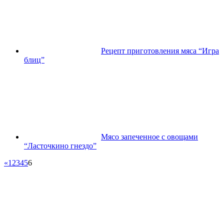
Рецепт приготовления мяса “Игра
блиц”
Мясо запеченное с овощами
“Ласточкино гнездо”
«
1
2
3
4
5
6