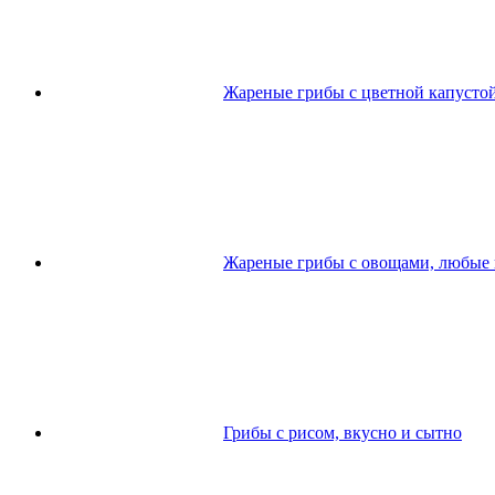
Жареные грибы с цветной капусто
Жареные грибы с овощами, любые
Грибы с рисом, вкусно и сытно